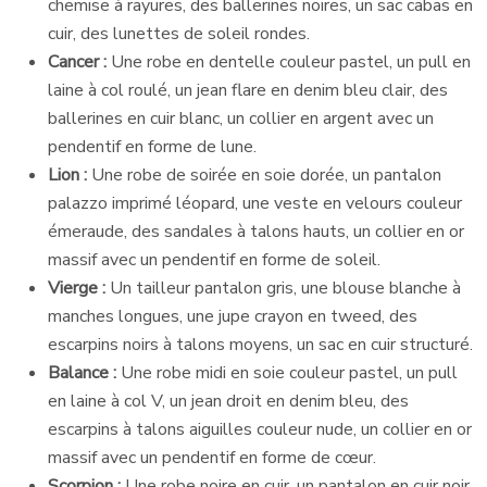
chemise à rayures, des ballerines noires, un sac cabas en
cuir, des lunettes de soleil rondes.
Cancer :
Une robe en dentelle couleur pastel, un pull en
laine à col roulé, un jean flare en denim bleu clair, des
ballerines en cuir blanc, un collier en argent avec un
pendentif en forme de lune.
Lion :
Une robe de soirée en soie dorée, un pantalon
palazzo imprimé léopard, une veste en velours couleur
émeraude, des sandales à talons hauts, un collier en or
massif avec un pendentif en forme de soleil.
Vierge :
Un tailleur pantalon gris, une blouse blanche à
manches longues, une jupe crayon en tweed, des
escarpins noirs à talons moyens, un sac en cuir structuré.
Balance :
Une robe midi en soie couleur pastel, un pull
en laine à col V, un jean droit en denim bleu, des
escarpins à talons aiguilles couleur nude, un collier en or
massif avec un pendentif en forme de cœur.
Scorpion :
Une robe noire en cuir, un pantalon en cuir noir,