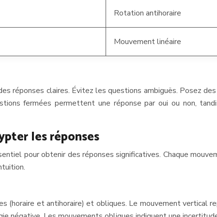
Rotation antihoraire
Mouvement linéaire
 des réponses claires. Évitez les questions ambiguës. Posez des
estions fermées permettent une réponse par oui ou non, tand
ypter les réponses
ntiel pour obtenir des réponses significatives. Chaque mouveme
tuition.
(horaire et antihoraire) et obliques. Le mouvement vertical repré
énergie négative. Les mouvements obliques indiquent une incertitud