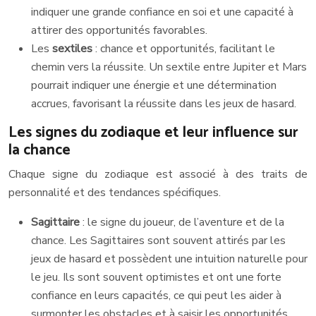
indiquer une grande confiance en soi et une capacité à
attirer des opportunités favorables.
Les
sextiles
: chance et opportunités, facilitant le
chemin vers la réussite. Un sextile entre Jupiter et Mars
pourrait indiquer une énergie et une détermination
accrues, favorisant la réussite dans les jeux de hasard.
Les signes du zodiaque et leur influence sur
la chance
Chaque signe du zodiaque est associé à des traits de
personnalité et des tendances spécifiques.
Sagittaire
: le signe du joueur, de l’aventure et de la
chance. Les Sagittaires sont souvent attirés par les
jeux de hasard et possèdent une intuition naturelle pour
le jeu. Ils sont souvent optimistes et ont une forte
confiance en leurs capacités, ce qui peut les aider à
surmonter les obstacles et à saisir les opportunités.