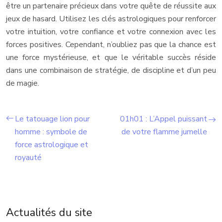
être un partenaire précieux dans votre quête de réussite aux
jeux de hasard. Utilisez les clés astrologiques pour renforcer
votre intuition, votre confiance et votre connexion avec les
forces positives. Cependant, n’oubliez pas que la chance est
une force mystérieuse, et que le véritable succès réside
dans une combinaison de stratégie, de discipline et d’un peu
de magie.
Le tatouage lion pour
01h01 : L’Appel puissant
homme : symbole de
de votre flamme jumelle
force astrologique et
royauté
Actualités du site