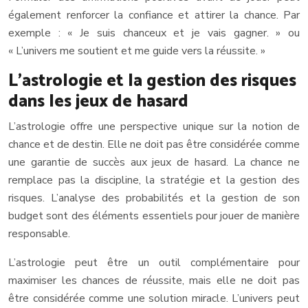
également renforcer la confiance et attirer la chance. Par
exemple : « Je suis chanceux et je vais gagner. » ou
« L’univers me soutient et me guide vers la réussite. »
L’astrologie et la gestion des risques
dans les jeux de hasard
L’astrologie offre une perspective unique sur la notion de
chance et de destin. Elle ne doit pas être considérée comme
une garantie de succès aux jeux de hasard. La chance ne
remplace pas la discipline, la stratégie et la gestion des
risques. L’analyse des probabilités et la gestion de son
budget sont des éléments essentiels pour jouer de manière
responsable.
L’astrologie peut être un outil complémentaire pour
maximiser les chances de réussite, mais elle ne doit pas
être considérée comme une solution miracle. L’univers peut