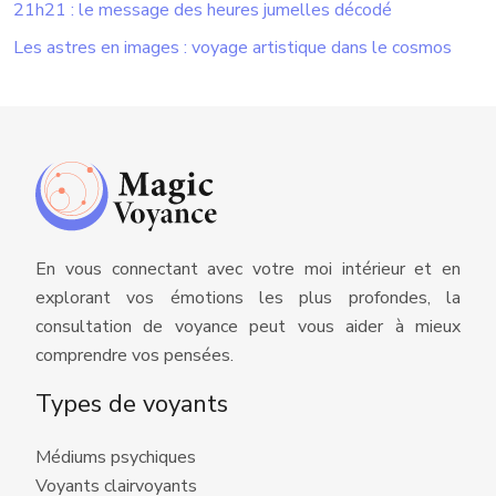
21h21 : le message des heures jumelles décodé
Les astres en images : voyage artistique dans le cosmos
En vous connectant avec votre moi intérieur et en
explorant vos émotions les plus profondes, la
consultation de voyance peut vous aider à mieux
comprendre vos pensées.
Types de voyants
Médiums psychiques
Voyants clairvoyants