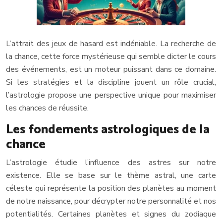
L’attrait des jeux de hasard est indéniable. La recherche de
la chance, cette force mystérieuse qui semble dicter le cours
des événements, est un moteur puissant dans ce domaine.
Si les stratégies et la discipline jouent un rôle crucial,
l’astrologie propose une perspective unique pour maximiser
les chances de réussite.
Les fondements astrologiques de la
chance
L’astrologie étudie l’influence des astres sur notre
existence. Elle se base sur le thème astral, une carte
céleste qui représente la position des planètes au moment
de notre naissance, pour décrypter notre personnalité et nos
potentialités. Certaines planètes et signes du zodiaque