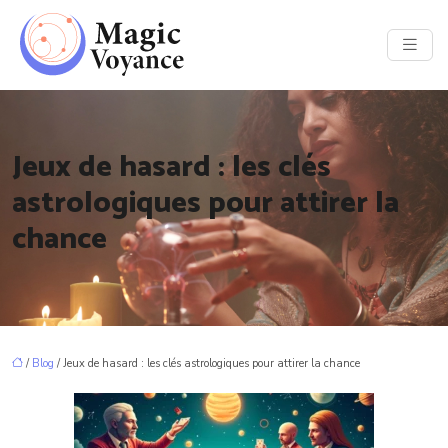
Jeux de hasard : les clés
astrologiques pour attirer la
chance
/
Blog
/ Jeux de hasard : les clés astrologiques pour attirer la chance