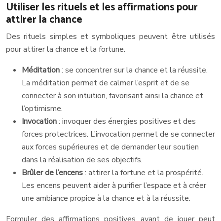
Utiliser les rituels et les affirmations pour
attirer la chance
Des rituels simples et symboliques peuvent être utilisés
pour attirer la chance et la fortune.
Méditation
: se concentrer sur la chance et la réussite.
La méditation permet de calmer l’esprit et de se
connecter à son intuition, favorisant ainsi la chance et
l’optimisme.
Invocation
: invoquer des énergies positives et des
forces protectrices. L’invocation permet de se connecter
aux forces supérieures et de demander leur soutien
dans la réalisation de ses objectifs.
Brûler de l’encens
: attirer la fortune et la prospérité.
Les encens peuvent aider à purifier l’espace et à créer
une ambiance propice à la chance et à la réussite.
Formuler des affirmations positives avant de jouer peut