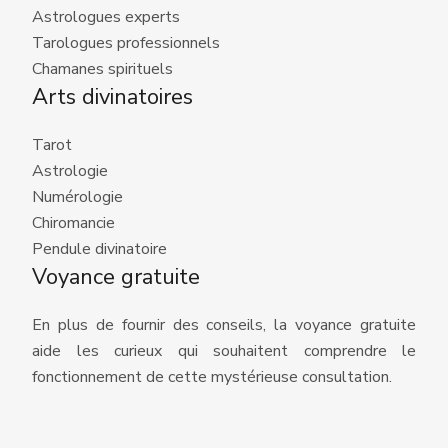
Astrologues experts
Tarologues professionnels
Chamanes spirituels
Arts divinatoires
Tarot
Astrologie
Numérologie
Chiromancie
Pendule divinatoire
Voyance gratuite
En plus de fournir des conseils, la voyance gratuite
aide les curieux qui souhaitent comprendre le
fonctionnement de cette mystérieuse consultation.