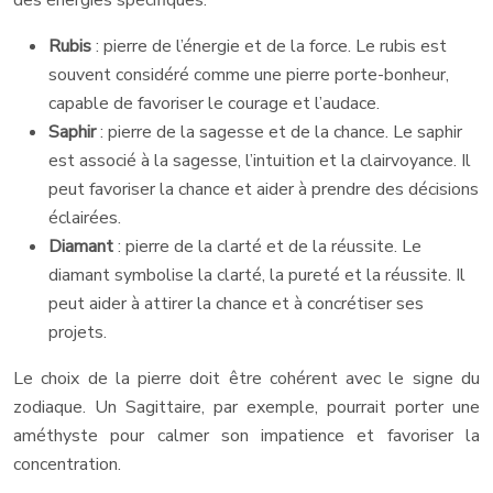
des énergies spécifiques.
Rubis
: pierre de l’énergie et de la force. Le rubis est
souvent considéré comme une pierre porte-bonheur,
capable de favoriser le courage et l’audace.
Saphir
: pierre de la sagesse et de la chance. Le saphir
est associé à la sagesse, l’intuition et la clairvoyance. Il
peut favoriser la chance et aider à prendre des décisions
éclairées.
Diamant
: pierre de la clarté et de la réussite. Le
diamant symbolise la clarté, la pureté et la réussite. Il
peut aider à attirer la chance et à concrétiser ses
projets.
Le choix de la pierre doit être cohérent avec le signe du
zodiaque. Un Sagittaire, par exemple, pourrait porter une
améthyste pour calmer son impatience et favoriser la
concentration.