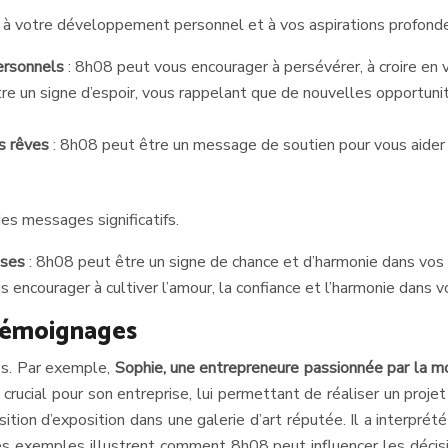
 à votre développement personnel et à vos aspirations profond
 personnels
: 8h08 peut vous encourager à persévérer, à croire en v
re un signe d’espoir, vous rappelant que de nouvelles opportuni
es rêves
: 8h08 peut être un message de soutien pour vous aider 
s messages significatifs.
uses
: 8h08 peut être un signe de chance et d’harmonie dans vos
 encourager à cultiver l’amour, la confiance et l’harmonie dans v
 témoignages
es. Par exemple,
Sophie, une entrepreneure passionnée par la 
 crucial pour son entreprise, lui permettant de réaliser un proje
tion d’exposition dans une galerie d’art réputée. Il a interprét
Ces exemples illustrent comment 8h08 peut influencer les décisi