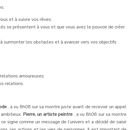
es.
ous et à suivre vos rêves.
tés se présentent à vous et que vous avez le pouvoir de créer
à surmonter les obstacles et à avancer vers vos objectifs.
 relations amoureuses.
os relations.
mode
, a vu 8h08 sur sa montre juste avant de recevoir un appel
t ambitieux.
Pierre, un artiste peintre
, a vu 8h08 sur sa montre
é ce signe comme un message de l’univers et a décidé de saisir
ons, les actions et les vies de personnes. Il est important de